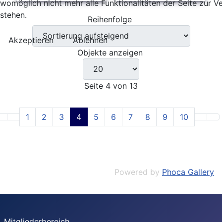
womöglich nicht mehr alle Funktionalitäten der Seite zur 
stehen.
Reihenfolge
Akzeptieren
Ablehnen
Objekte anzeigen
Seite 4 von 13
1
2
3
4
5
6
7
8
9
10
Powered by
Phoca Gallery
Mitgliederbereich