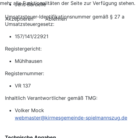
mehr alle Funktionalitäten der Seite zur Verfügung stehen.
Jens Bardelle
Umsatzsteuer-Identifikationsnummer gemäß § 27 a
Akzeptieren
Ablehnen
Umsatzsteuergesetz:
157/141/22921
Registergericht:
Mühlhausen
Registernummer:
VR 137
Inhaltlich Verantwortlicher gemäß TMG:
Volker Mock
webmaster@kirmesgemeinde-spielmannszug.de
Technische Angaben