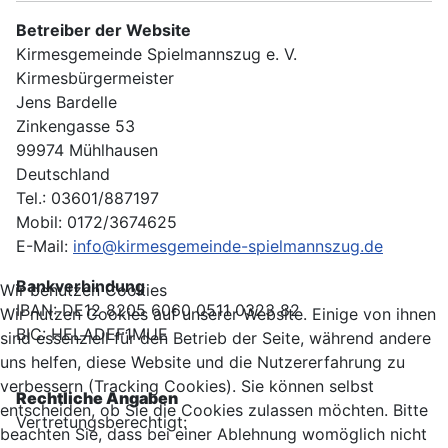
Betreiber der Website
Kirmesgemeinde Spielmannszug e. V.
Kirmesbürgermeister
Jens Bardelle
Zinkengasse 53
99974 Mühlhausen
Deutschland
Tel.: 03601/887197
Mobil: 0172/3674625
E-Mail:
info@kirmesgemeinde-spielmannszug.de
Bankverbindung
Wir benutzen Cookies
IBAN: DE12 8205 6060 0511 0323 82
Wir nutzen Cookies auf unserer Website. Einige von ihnen
BIC: HELADEF1MUE
sind essenziell für den Betrieb der Seite, während andere
uns helfen, diese Website und die Nutzererfahrung zu
verbessern (Tracking Cookies). Sie können selbst
Rechtliche Angaben
entscheiden, ob Sie die Cookies zulassen möchten. Bitte
Vertretungsberechtigt:
beachten Sie, dass bei einer Ablehnung womöglich nicht