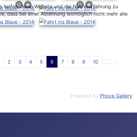
ns helfen, diese Website und die Nutzererfahrung zu
ie, dass bei einer Ablehnung womöglich nicht mehr alle
2
3
4
5
6
7
8
9
10
Powered by
Phoca Gallery